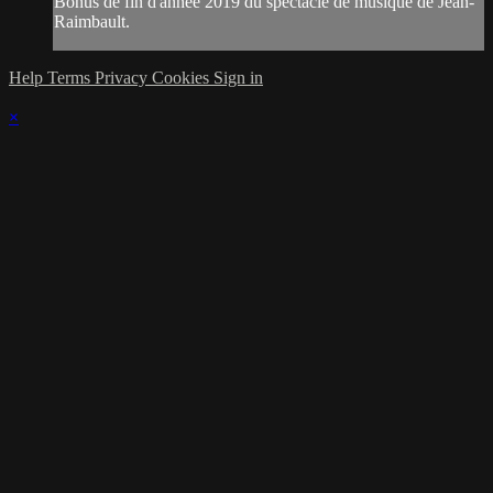
Bonus de fin d'année 2019 du spectacle de musique de Jean-
Raimbault.
Help
Terms
Privacy
Cookies
Sign in
×