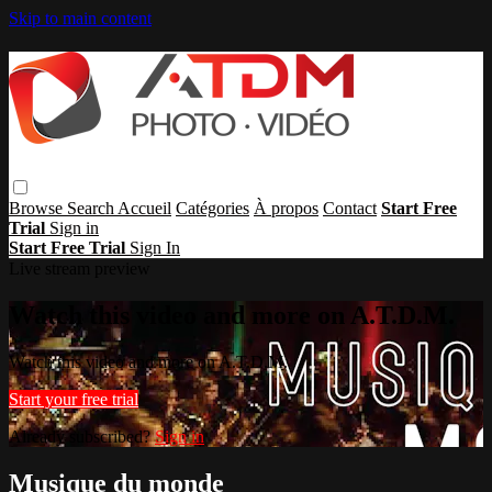
Skip to main content
Browse
Search
Accueil
Catégories
À propos
Contact
Start Free
Trial
Sign in
Start Free Trial
Sign In
Live stream preview
Watch this video and more on A.T.D.M.
Watch this video and more on A.T.D.M.
Start your free trial
Already subscribed?
Sign in
Musique du monde