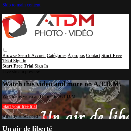
Skip to main content
Browse
Search
Accueil
Catégories
À propos
Contact
Start Free
Trial
Sign in
Start Free Trial
Sign In
Live stream preview
Watch this video and more on A.T.D.M.
Watch this video and more on A.T.D.M.
Start your free trial
Already subscribed?
Sign in
Un air de liberté