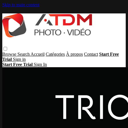
Skip to main content
Browse
Search
Accueil
Catégories
À propos
Contact
Start Free
Trial
Sign in
Start Free Trial
Sign In