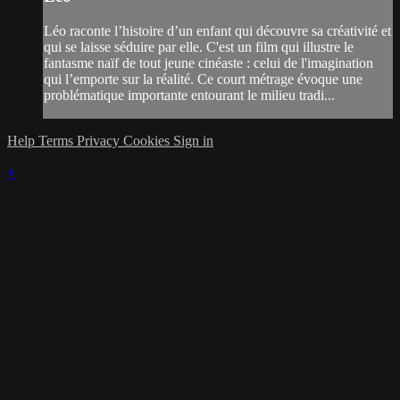
Léo raconte l’histoire d’un enfant qui découvre sa créativité et
qui se laisse séduire par elle. C'est un film qui illustre le
fantasme naïf de tout jeune cinéaste : celui de l'imagination
qui l’emporte sur la réalité. Ce court métrage évoque une
problématique importante entourant le milieu tradi...
Help
Terms
Privacy
Cookies
Sign in
×