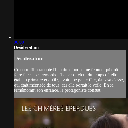
06:00
Desideratum
Desideratum
Ce court film raconte l'histoire d'une jeune femme qui doit
faire face à ses remords. Elle se souvient du temps où elle
était au primaire et qu'il y avait une petite fille, dans sa classe,
qui était méprisée de tous, car elle portait le voile. En se
remémorant son enfance, la protagoniste constat...