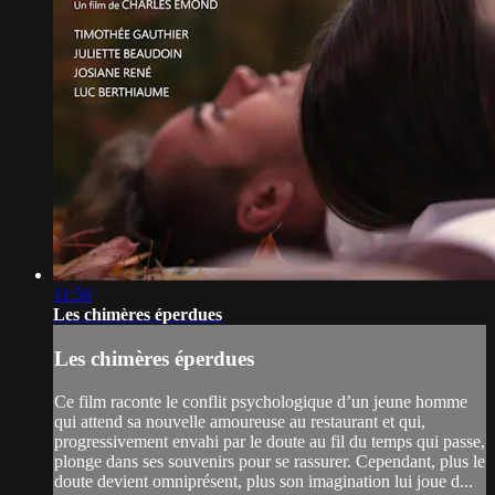
11:56
Les chimères éperdues
Les chimères éperdues
Ce film raconte le conflit psychologique d’un jeune homme
qui attend sa nouvelle amoureuse au restaurant et qui,
progressivement envahi par le doute au fil du temps qui passe,
plonge dans ses souvenirs pour se rassurer. Cependant, plus le
doute devient omniprésent, plus son imagination lui joue d...